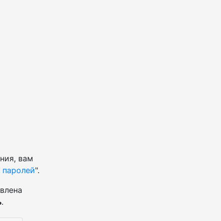
ния, вам
 паролей
".
твлена
ь
.