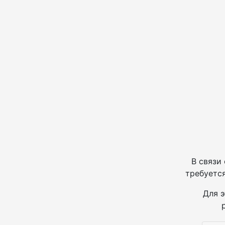
В связи
требуется
Для э